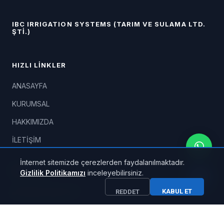
IBC IRRIGATION SYSTEMS (TARIM VE SULAMA LTD.
ŞTİ.)
HIZLI LINKLER
ANASAYFA
KURUMSAL
HAKKIMIZDA
İLETİŞİM
İnternet sitemizde çerezlerden faydalanılmaktadır.
İLETIŞIM
Gizlilik Politikamızı
inceleyebilirsiniz.
KABUL ET
+90533 956 60 17
REDDET
0242 349 03 03